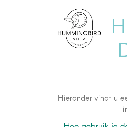
H
Hieronder vindt u e
i
Hoe gebruik je d