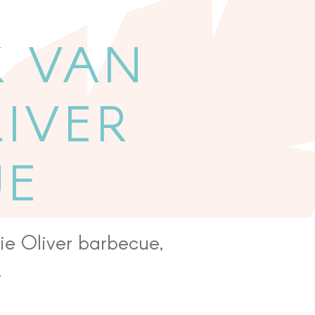
K VAN
LIVER
UE
ie Oliver barbecue,
.