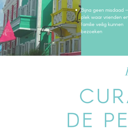
Bijna geen misdaad 
plek waar vrienden e
familie veilig kunnen
bezoeken
CUR
DE P