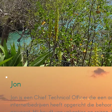
executive 
verantwoo
van gehe
over de h
beoordela
allerbest
wereldwij
de topmer
Jon
Jon is een Chief Technical Officer die een a
internetbedrijven heeft opgericht die behoorl
geweest. Hij houdt van vakanties en reizen. D