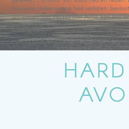
nieuwste onderneming had verlaten, besloot 
om samen met zijn partner Anna een jaar e
wereld rond te reizen!
HARD
AVO