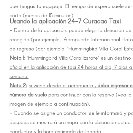
que tengas tu equipaje. El tiempo de espera suele ser
corto (menos de 15 minutos).
Usando la aplicación 24-7 Curacao Taxi
- Dentro de la aplicación, puede elegir la dirección de
recogida (por ejemplo, 'Aeropuerto Internacional Hato
de regreso (por ejemplo, 'Hummingbird Villa
Coral Esta
Nota 1:
'Hummingbird Villa Coral Estate' es un destino
oficial en la aplicación de taxi 24 horas al día, 7 días a
semana.
Nota 2:
si viene desde el aeropuerto
, debe ingresar s
número de vuelo
para continuar con la reserva (vea la
imagen de ejemplo a continuación).
- Cuando se asigne un conductor, se le informará y p
después se mostrará un mapa con la ubicación actual 
conductor y la hora estimada de llegada.