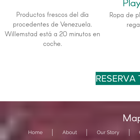
Pla
Productos frescos del día
Ropa de p
procedentes de Venezuela.
rega
Willemstad está a 20 minutos en
coche.
RESERVA 
Mapa
Home
About
Our Story