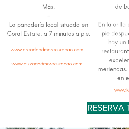
de b
Más.
-
En la orilla
La panadería local situada en
pie despu
Coral Estate, a 7 minutos a pie.
hay un 
www.breadandmorecuracao.com
restauran
excele
www.pizzaandmorecuracao.com
meriendas.
en e
www.k
RESERVA 