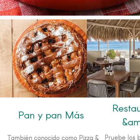
Restau
Pan y pan Más
&am
Pruebe los 
También conocido como Pizza &