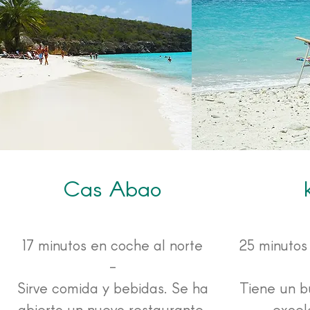
Cas Abao
17 minutos en coche al norte
25 minutos 
-
Sirve comida y bebidas. Se ha
Tiene un b
abierto un nuevo restaurante.
excel