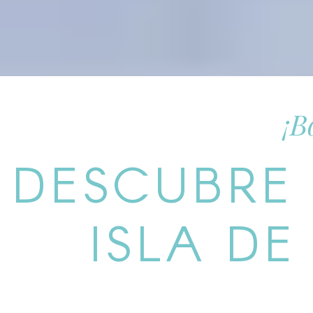
¡B
DESCUBRE
ISLA D